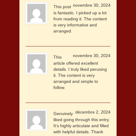
novembre 30, 2024
This post
is fantastic. I picked up a lot
from reading it. The content
is very informative and
arranged.
novembre 30, 2024
This
article offered excellent
details. I truly liked perusing
it. The content is very
arranged and simple to
follow.
décembre 2, 2024
Genuinely
liked going through this entry.
It’s highly articulate and filled
with helpful details. Thank