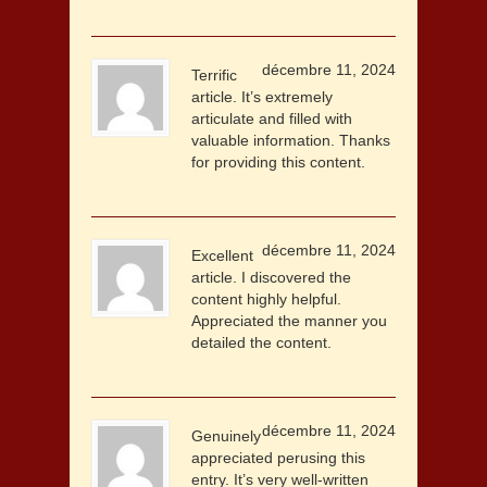
décembre 11, 2024
Terrific
article. It’s extremely
articulate and filled with
valuable information. Thanks
for providing this content.
décembre 11, 2024
Excellent
article. I discovered the
content highly helpful.
Appreciated the manner you
detailed the content.
décembre 11, 2024
Genuinely
appreciated perusing this
entry. It’s very well-written