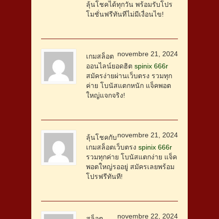
ลุ้นโชคได้ทุกวัน พร้อมรับโปร
โมชั่นฟรีทันทีไม่มีเงื่อนไข!
novembre 21, 2024
เกมสล็อต
ออนไลน์ยอดฮิต
spinix 666r
สมัครง่ายผ่านเว็บตรง รวมทุก
ค่าย โบนัสแตกหนัก แจ็คพอต
ใหญ่แจกจริง!
novembre 21, 2024
ลุ้นโชคกับ
เกมสล็อตเว็บตรง
spinix 666r
รวมทุกค่าย โบนัสแตกง่าย แจ็ค
พอตใหญ่รออยู่ สมัครเลยพร้อม
โปรฟรีทันที!
novembre 22, 2024
สล็อต