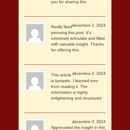
you for sharing this.
décembre 2, 2024
Really liked
perusing this post. It’s
extremely articulate and filled
with valuable insight. Thanks
for offering this.
décembre 2, 2024
This article
is fantastic. I learned tons
from reading it. The
information is highly
enlightening and structured.
décembre 3, 2024
Appreciated the insight in this