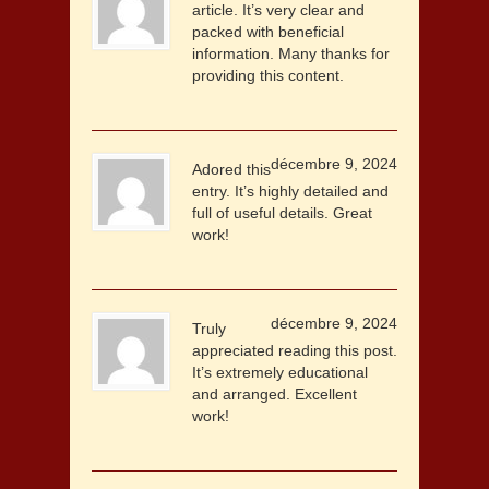
article. It’s very clear and
packed with beneficial
information. Many thanks for
providing this content.
décembre 9, 2024
Adored this
entry. It’s highly detailed and
full of useful details. Great
work!
décembre 9, 2024
Truly
appreciated reading this post.
It’s extremely educational
and arranged. Excellent
work!