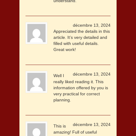
understand.
décembre 13, 2024
Appreciated the details in this
article. It’s very detailed and
filled with useful details.
Great work!
décembre 13, 2024
Well I
really liked reading it. This
information offered by you is
very practical for correct
planning.
décembre 13, 2024
This is
amazing! Full of useful