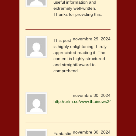
useful information and
extremely well-written.
Thanks for providing this.
novembre 29, 2024
This post
is highly enlightening. I truly
appreciated reading it. The
content is highly structured
and straightforward to
comprehend.
novembre 30, 2024
http://urlm.co/www.thainews247.asia
novembre 30, 2024
Fantastic