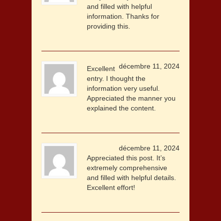
and filled with helpful
information. Thanks for
providing this.
décembre 11, 2024
Excellent
entry. I thought the
information very useful.
Appreciated the manner you
explained the content.
décembre 11, 2024
Appreciated this post. It’s
extremely comprehensive
and filled with helpful details.
Excellent effort!