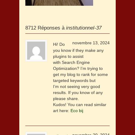
8712 Réponses à
institutionnel-37
novembre 13, 2024
Hi! Do
you know if they make any
plugins to assist
with Search Engine
Optimization? I’m trying to
get my blog to rank for some
targeted keywords but
I’m not seeing very good
results. If you know of any
please share.
Kudos! You can read similar
art here:
Eco bij