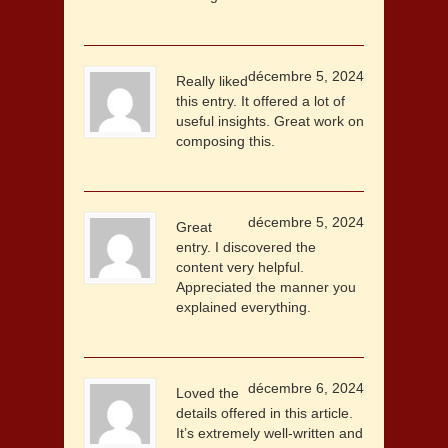
décembre 5, 2024
Really liked
this entry. It offered a lot of
useful insights. Great work on
composing this.
décembre 5, 2024
Great
entry. I discovered the
content very helpful.
Appreciated the manner you
explained everything.
décembre 6, 2024
Loved the
details offered in this article.
It’s extremely well-written and