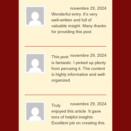
novembre 29, 2024
Wonderful entry. It’s very
well-written and full of
valuable insight. Many thanks
for providing this post.
novembre 29, 2024
This post
is fantastic. I picked up plenty
from perusing it. The content
is highly informative and well-
organized.
novembre 29, 2024
Truly
enjoyed this article. It gave
tons of helpful insights.
Excellent job on creating this.