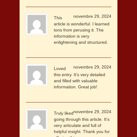
novembre 29, 2024
This
article is wonderful. I learned
tons from perusing it. The
information is very
enlightening and structured.
novembre 29, 2024
Loved
this entry. It’s very detailed
and filled with valuable
information. Great job!
novembre 29, 2024
Truly liked
going through this article. It’s
very articulate and full of
helpful insight. Thank you for