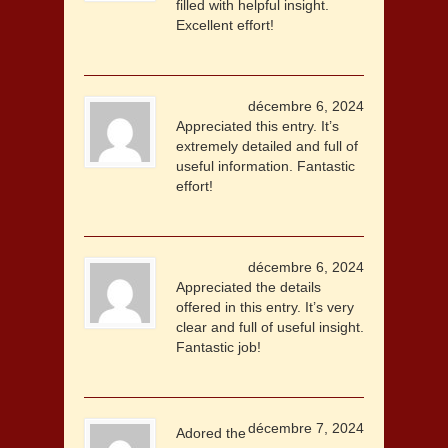
filled with helpful insight.
Excellent effort!
décembre 6, 2024
Appreciated this entry. It’s
extremely detailed and full of
useful information. Fantastic
effort!
décembre 6, 2024
Appreciated the details
offered in this entry. It’s very
clear and full of useful insight.
Fantastic job!
décembre 7, 2024
Adored the