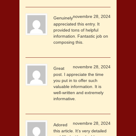
novembre 28, 2024
Genuinely
appreciated this entry. It
provided tons of helpful
information. Fantastic job on
composing this.
novembre 28, 2024
Great
post. I appreciate the time
you put in to offer such
valuable information. It is
well-written and extremely
informative.
novembre 28, 2024
Adored
this article. It’s very detailed